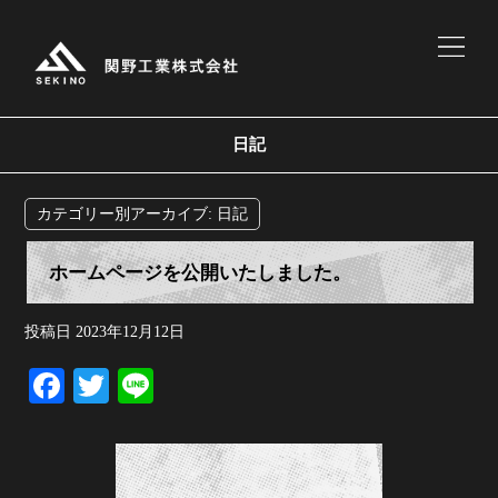
日記
カテゴリー別アーカイブ:
日記
ホームページを公開いたしました。
投稿日
2023年12月12日
Fa
T
Li
ce
wi
ne
bo
tte
ok
r