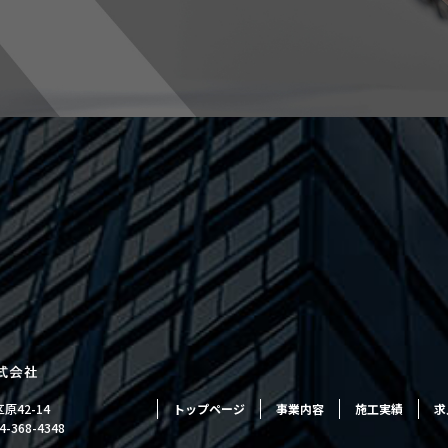
原42-14
トップページ
事業内容
施工実績
求
4-368-4348